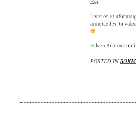
Hei
Livet er et uforutsi
annerledes, ta vaks
Hilsen Brutus
Cont
POSTED IN
BOKM