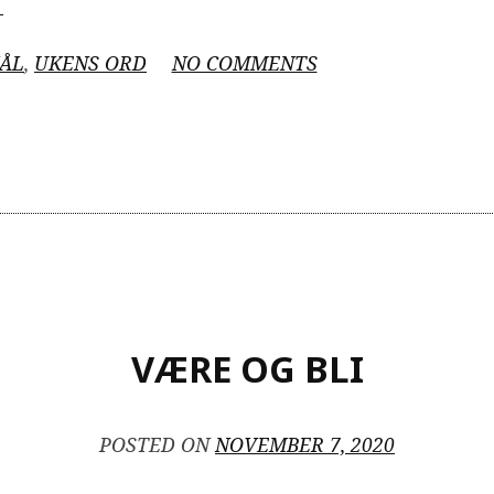
TOEFL&Bergenstest
→
vocab)”
ON
ÅL
,
UKENS ORD
NO COMMENTS
TOEFL&BERGENST
(VOCAB)
VÆRE OG BLI
POSTED ON
NOVEMBER 7, 2020