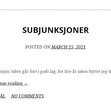
SUBJUNKSJONER
POSTED ON
MARCH 25, 2021
jon: tiden går fort i godt lag; for fire år siden flyttet jeg t
“Subjunksjoner”
inue reading
→
ON
ÅL
NO COMMENTS
SUBJUNKSJONER