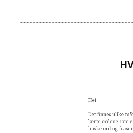
HV
Hei
Det finnes ulike må
lærte ordene som et 
huske ord og frase