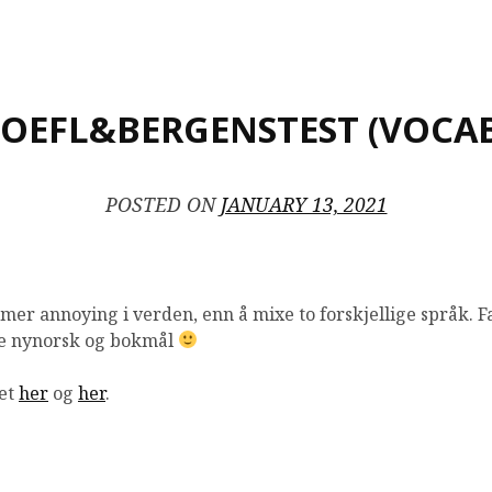
TOEFL&BERGENSTEST (VOCAB
POSTED ON
JANUARY 13, 2021
 mer annoying i verden, enn å mixe to forskjellige språk. F
de nynorsk og bokmål
net
her
og
her
.