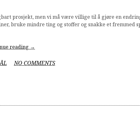
gbart prosjekt, men vi må være villige til å gjøre en endri
iner, bruke mindre ting og stoffer og snakke et fremmed 
“Være
inue reading
→
og
bli”
ON
ÅL
NO COMMENTS
VÆRE
OG
BLI