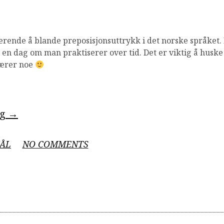
rerende å blande preposisjonsuttrykk i det norske språket.
en dag om man praktiserer over tid. Det er viktig å huske 
lærer noe
“Sammensatte
ng
→
preposisjonsuttrykk”
ON
ÅL
NO COMMENTS
SAMMENSATTE
PREPOSISJONSUTTRYKK