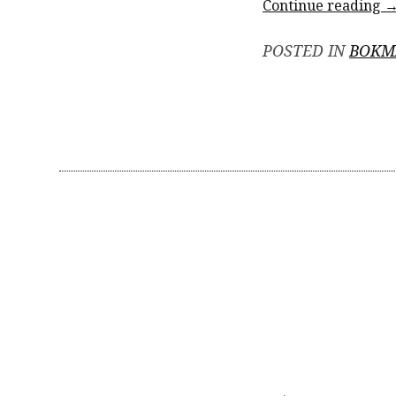
“
Continue reading
(
POSTED IN
BOKM