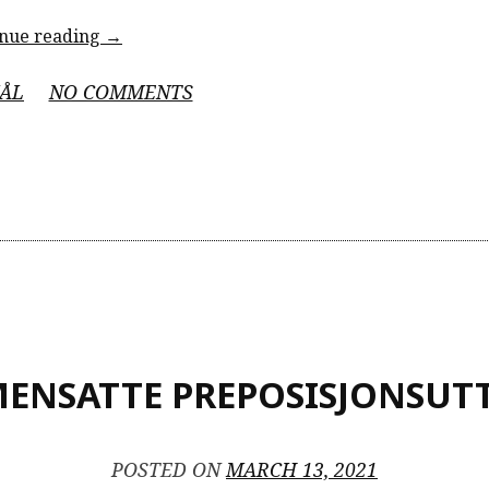
“Hvordan
inue reading
→
lærer
man
ON
ÅL
NO COMMENTS
nye
HVORDAN
ord?”
LÆRER
MAN
NYE
ORD?
ENSATTE PREPOSISJONSUT
POSTED ON
MARCH 13, 2021