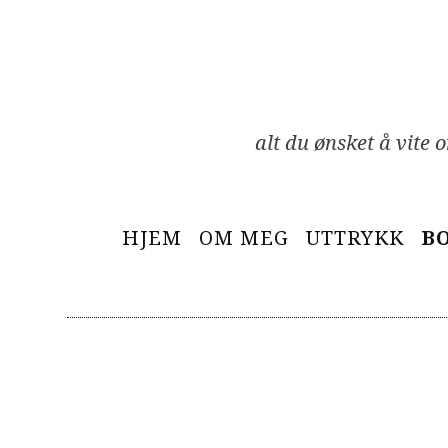
Skip
to
content
alt du ønsket å vite
Primary
HJEM
OM MEG
UTTRYKK
B
Menu