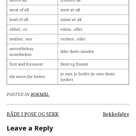
most of all
mest av alt
least of all
minst av alt
either…or
enten…eller
neither…nor
verken…eller
nevertheless,
ikke desto mindre
nonetheless
first and foremost
først og fremst
jo mer, jo bedre (jo mer, desto
the more the better
bedre)
POSTED IN
BOKMÅL
Post
BÅDE I POSE OG SEKK
Rekkefølge
navigation
Leave a Reply