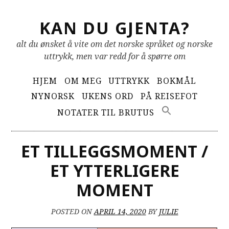
Skip
KAN DU GJENTA?
to
content
alt du ønsket å vite om det norske språket og norske
uttrykk, men var redd for å spørre om
Primary
HJEM
OM MEG
UTTRYKK
BOKMÅL
Menu
NYNORSK
UKENS ORD
PÅ REISEFOT
NOTATER TIL BRUTUS
ET TILLEGGSMOMENT /
ET YTTERLIGERE
MOMENT
POSTED ON
APRIL 14, 2020
BY
JULIE