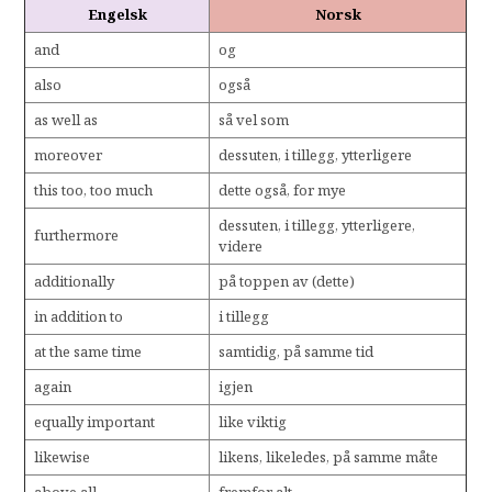
Engelsk
Norsk
and
og
also
også
as well as
så vel som
moreover
dessuten, i tillegg, ytterligere
this too, too much
dette også, for mye
dessuten, i tillegg, ytterligere,
furthermore
videre
additionally
på toppen av (dette)
in addition to
i tillegg
at the same time
samtidig, på samme tid
again
igjen
equally important
like viktig
likewise
likens, likeledes, på samme måte
above all
fremfor alt