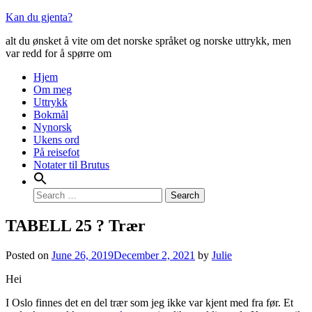
Skip
Kan du gjenta?
to
alt du ønsket å vite om det norske språket og norske uttrykk, men
content
var redd for å spørre om
Primary
Hjem
Om meg
Menu
Uttrykk
Bokmål
Nynorsk
Ukens ord
På reisefot
Notater til Brutus
Search
for:
TABELL 25 ? Trær
Posted on
June 26, 2019
December 2, 2021
by
Julie
Hei
I Oslo finnes det en del trær som jeg ikke var kjent med fra før. Et