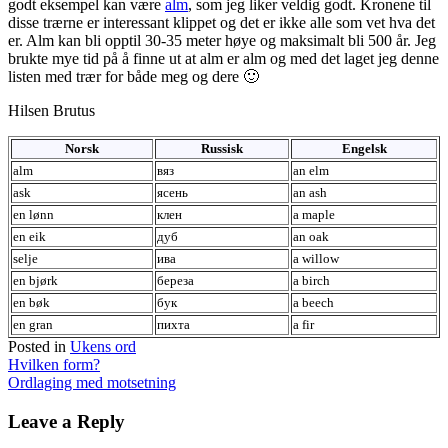
godt eksempel kan være
alm
, som jeg liker veldig godt. Kronene til
disse trærne er interessant klippet og det er ikke alle som vet hva det
er. Alm kan bli opptil 30-35 meter høye og maksimalt bli 500 år. Jeg
brukte mye tid på å finne ut at alm er alm og med det laget jeg denne
listen med trær for både meg og dere 🙂
Hilsen Brutus
Norsk
Russisk
Engelsk
alm
вяз
an elm
ask
ясень
an ash
en lønn
клен
a maple
en eik
дуб
an oak
selje
ива
a willow
en bjørk
береза
a birch
en bøk
бук
а beech
en gran
пихта
a fir
Posted in
Ukens ord
Post
Hvilken form?
Ordlaging med motsetning
navigation
Leave a Reply