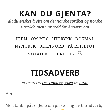
Skip
KAN DU GJENTA?
to
content
alt du ønsket å vite om det norske språket og norske
uttrykk, men var redd for å spørre om
Primary
HJEM
OM MEG
UTTRYKK
BOKMÅL
Menu
NYNORSK
UKENS ORD
PÅ REISEFOT
NOTATER TIL BRUTUS
TIDSADVERB
POSTED ON
OCTOBER 22, 2020
BY
JULIE
Hei
Med tanke på reglene om plassering av tidsadverb,