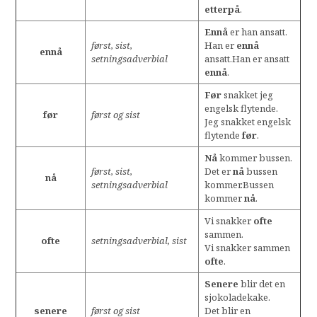
etterpå
.
Ennå
er han ansatt.
først, sist,
Han er
ennå
ennå
setningsadverbial
ansatt.Han er ansatt
ennå
.
Før
snakket jeg
engelsk flytende.
før
først og sist
Jeg snakket engelsk
flytende
før
.
Nå
kommer bussen.
først, sist,
Det er
nå
bussen
nå
setningsadverbial
kommer.Bussen
kommer
nå
.
Vi snakker
ofte
sammen.
ofte
setningsadverbial, sist
Vi snakker sammen
ofte
.
Senere
blir det en
sjokoladekake.
senere
først og sist
Det blir en