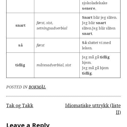
sjokoladekake
senere
.
Snart
blir jeg sliten.
først, sist,
Jeg blir
snart
snart
setningsadverbial
sliten.Jeg blir sliten
snart
.
Så
sluttet vi med
så
først
leken.
Jeg må gå
tidlig
hjem.
tidlig
måtesadverbial, sist
Jeg må gå hjem
tidlig
.
POSTED IN
BOKMÅL
Post
Tak og Takk
Idiomatiske uttrykk (liste
II)
navigation
Leave a Reply