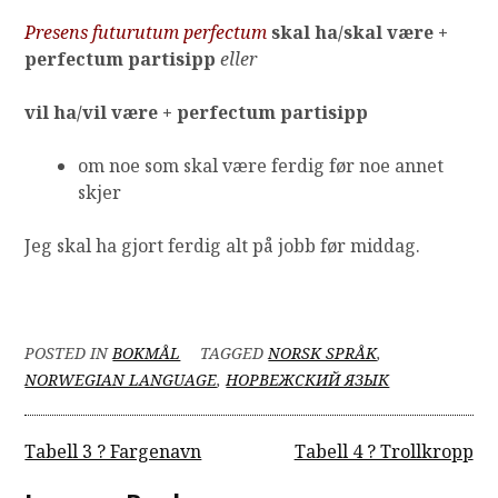
Presens futurutum perfectum
skal ha
/skal være +
perfectum partisipp
eller
vil ha/vil være + perfectum partisipp
om noe som skal være ferdig før noe annet
skjer
Jeg skal ha gjort ferdig alt på jobb før middag.
POSTED IN
BOKMÅL
TAGGED
NORSK SPRÅK
,
NORWEGIAN LANGUAGE
,
НОРВЕЖСКИЙ ЯЗЫК
Post
Tabell 3 ? Fargenavn
Tabell 4 ? Trollkropp
navigation