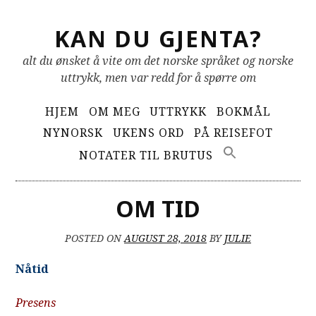
Skip
KAN DU GJENTA?
to
content
alt du ønsket å vite om det norske språket og norske
uttrykk, men var redd for å spørre om
Primary
HJEM
OM MEG
UTTRYKK
BOKMÅL
Menu
NYNORSK
UKENS ORD
PÅ REISEFOT
NOTATER TIL BRUTUS
OM TID
POSTED ON
AUGUST 28, 2018
BY
JULIE
Nåtid
Presens