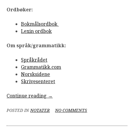
Ordbøker:
Bokmålsordbok
Lexin ordbok
Om språk/grammatikk:
Språkrådet
Grammatikk.com
Norsksidene
Skrivesenteret
“Nyttige
Continue reading
→
nettsider”
ON
POSTED IN
NOTATER
NO COMMENTS
NYTTIGE
NETTSIDER