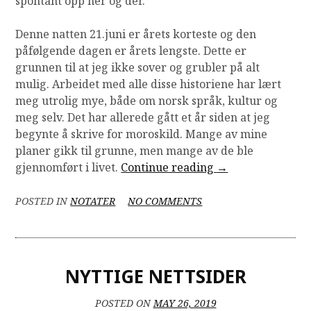
spontant opp her og der.
Denne natten 21.juni er årets korteste og den
påfølgende dagen er årets lengste. Dette er
grunnen til at jeg ikke sover og grubler på alt
mulig. Arbeidet med alle disse historiene har lært
meg utrolig mye, både om norsk språk, kultur og
meg selv. Det har allerede gått et år siden at jeg
begynte å skrive for moroskild. Mange av mine
planer gikk til grunne, men mange av de ble
“Denne
gjennomført i livet.
Continue reading
→
korteste
ON
natten!
POSTED IN
NOTATER
NO COMMENTS
DENNE
Sommersolverv”
KORTESTE
NATTEN!
SOMMERSOLVERV
NYTTIGE NETTSIDER
POSTED ON
MAY 26, 2019