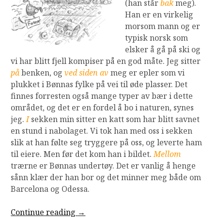
(han står
bak
meg).
Han er en virkelig
morsom mann og er
typisk norsk som
elsker å gå på ski og
vi har blitt fjell kompiser på en god måte. Jeg sitter
på
benken, og
ved siden av
meg er epler som vi
plukket i Bønnas fylke på vei til øde plasser. Det
finnes forresten også mange typer av bær i dette
området, og det er en fordel å bo i naturen, synes
jeg.
I
sekken min sitter en katt som har blitt savnet
en stund i nabolaget. Vi tok han med oss i sekken
slik at han følte seg tryggere på oss, og leverte ham
til eiere. Men før det kom han i bildet.
Mellom
trærne er Bønnas undertøy. Det er vanlig å henge
sånn klær der han bor og det minner meg både om
Barcelona og Odessa.
“Hvem
Continue reading
→