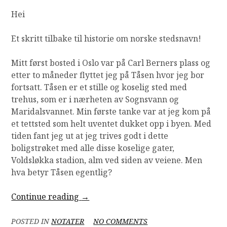
Hei
Et skritt tilbake til historie om
norske stedsnavn!
Mitt først bosted i Oslo var på Carl Berners plass og
etter to måneder flyttet jeg på Tåsen hvor jeg bor
fortsatt. Tåsen er et stille og koselig sted med
trehus, som er i nærheten av Sognsvann og
Maridalsvannet. Min første tanke var at jeg kom på
et tettsted som helt uventet dukket opp i byen. Med
tiden fant jeg ut at jeg trives godt i dette
boligstrøket med alle disse koselige gater,
Voldsløkka stadion, alm ved siden av veiene.
Men
hva betyr Tåsen egentlig?
“På
Continue reading
→
Tåsen”
ON
POSTED IN
NOTATER
NO COMMENTS