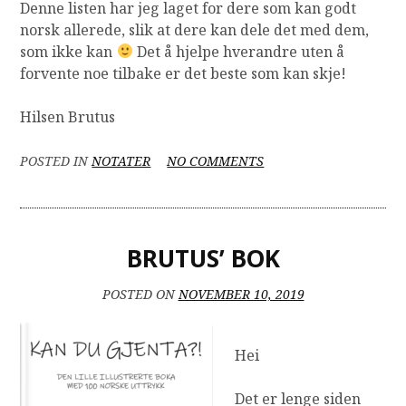
Denne listen har jeg laget for dere som kan godt
norsk allerede, slik at dere kan dele det med dem,
som ikke kan
Det å hjelpe hverandre uten å
forvente noe tilbake er det beste som kan skje!
Hilsen Brutus
ON
POSTED IN
NOTATER
NO COMMENTS
Æ,
Ø,
Å
–
BRUTUS’ BOK
LETT
Å
HUSKE
POSTED ON
NOVEMBER 10, 2019
PÅ!
Hei
Det er lenge siden