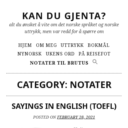
Skip
KAN DU GJENTA?
to
content
alt du ønsket å vite om det norske språket og norske
uttrykk, men var redd for å spørre om
Primary
HJEM
OM MEG
UTTRYKK
BOKMÅL
Menu
NYNORSK
UKENS ORD
PÅ REISEFOT
NOTATER TIL BRUTUS
CATEGORY:
NOTATER
SAYINGS IN ENGLISH (TOEFL)
POSTED ON
FEBRUARY 28, 2021