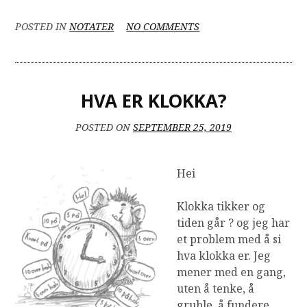
er
hvem?”
ON
POSTED IN
NOTATER
NO COMMENTS
HVEM
ER
HVEM?
HVA ER KLOKKA?
POSTED ON
SEPTEMBER 25, 2019
Hei
Klokka tikker og
tiden går ? og jeg har
et problem med å si
hva klokka er. Jeg
mener med en gang,
uten å tenke, å
gruble, å fundere.