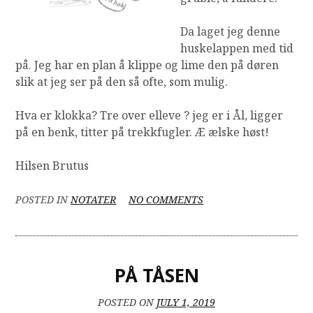
Da laget jeg denne
huskelappen med tid
på. Jeg har en plan å klippe og lime den på døren
slik at jeg ser på den så ofte, som mulig.
Hva er klokka? Tre over elleve ? jeg er i Ål, ligger
på en benk, titter på trekkfugler. Æ ælske høst!
Hilsen Brutus
ON
POSTED IN
NOTATER
NO COMMENTS
HVA
ER
KLOKKA?
PÅ TÅSEN
POSTED ON
JULY 1, 2019