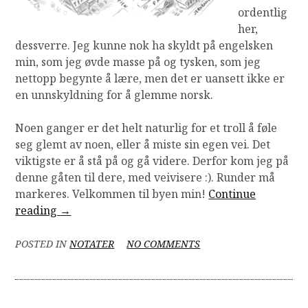
ordentlig
her,
dessverre. Jeg kunne nok ha skyldt på engelsken
min, som jeg øvde masse på og tysken, som jeg
nettopp begynte å lære, men det er uansett ikke er
en unnskyldning for å glemme norsk.
Noen ganger er det helt naturlig for et troll å føle
seg glemt av noen, eller å miste sin egen vei. Det
viktigste er å stå på og gå videre. Derfor kom jeg på
denne gåten til dere, med veivisere :). Runder må
markeres. Velkommen til byen min!
Continue
“Hvor
reading
→
er
biblioteket?”
ON
POSTED IN
NOTATER
NO COMMENTS
HVOR
ER
BIBLIOTEKET?