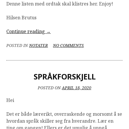
Denne listen med ordtak skal klistres her. Enjoy!
Hilsen Brutus
“Sayings
Continue reading
→
in
English
ON
POSTED IN
NOTATER
NO COMMENTS
SAYINGS
(TOEFL)”
IN
ENGLISH
(TOEFL)
SPRÅKFORSKJELL
POSTED ON
APRIL 18, 2020
Hei
Det er både lærerikt, overraskende og morsomt å se
hvordan språk skiller seg fra hverandre. Lær en
ting om gangen! Ellers er det umulig å unngå