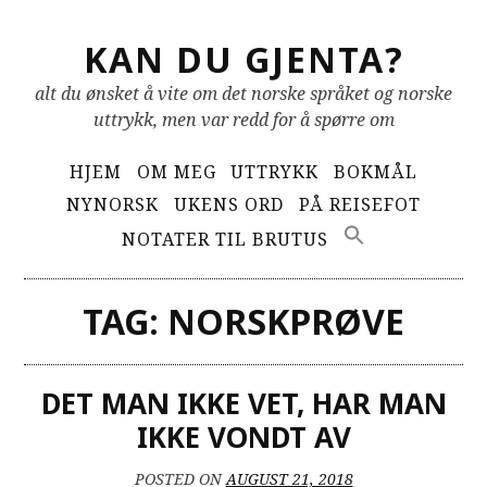
Skip
KAN DU GJENTA?
to
content
alt du ønsket å vite om det norske språket og norske
uttrykk, men var redd for å spørre om
Primary
HJEM
OM MEG
UTTRYKK
BOKMÅL
Menu
NYNORSK
UKENS ORD
PÅ REISEFOT
NOTATER TIL BRUTUS
TAG:
NORSKPRØVE
DET MAN IKKE VET, HAR MAN
IKKE VONDT AV
POSTED ON
AUGUST 21, 2018