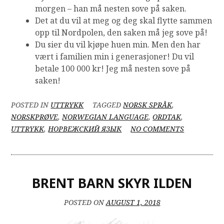
morgen – han må nesten sove på saken.
Det at du vil at meg og deg skal flytte sammen
opp til Nordpolen, den saken må jeg sove på!
Du sier du vil kjøpe huen min. Men den har
vært i familien min i generasjoner! Du vil
betale 100 000 kr! Jeg må nesten sove på
saken!
POSTED IN
UTTRYKK
TAGGED
NORSK SPRÅK
,
NORSKPRØVE
,
NORWEGIAN LANGUAGE
,
ORDTAK
,
ON
UTTRYKK
,
НОРВЕЖСКИЙ ЯЗЫК
NO COMMENTS
Å
SOVE
PÅ
SAKEN
BRENT BARN SKYR ILDEN
POSTED ON
AUGUST 1, 2018