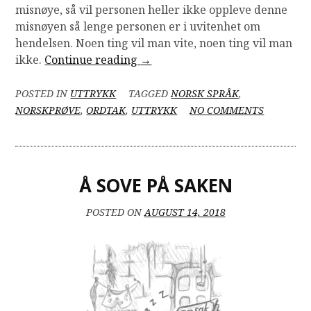
misnøye, så vil personen heller ikke oppleve denne
misnøyen så lenge personen er i uvitenhet om
hendelsen. Noen ting vil man vite, noen ting vil man
“Det
ikke.
Continue reading
→
man
ikke
POSTED IN
UTTRYKK
TAGGED
NORSK SPRÅK
,
vet,
ON
NORSKPRØVE
,
ORDTAK
,
UTTRYKK
NO COMMENTS
DET
har
MAN
man
IKKE
ikke
VET,
vondt
Å SOVE PÅ SAKEN
HAR
av”
MAN
IKKE
POSTED ON
AUGUST 14, 2018
VONDT
AV