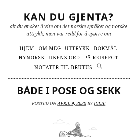
Skip
KAN DU GJENTA?
to
content
alt du ønsket å vite om det norske språket og norske
uttrykk, men var redd for å spørre om
Primary
HJEM
OM MEG
UTTRYKK
BOKMÅL
Menu
NYNORSK
UKENS ORD
PÅ REISEFOT
NOTATER TIL BRUTUS
BÅDE I POSE OG SEKK
POSTED ON
APRIL 9, 2020
BY
JULIE