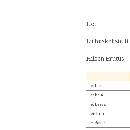
Hei
En huskeliste ti
Hilsen Brutus
et barn
et bein
et besøk
en bror
et datter