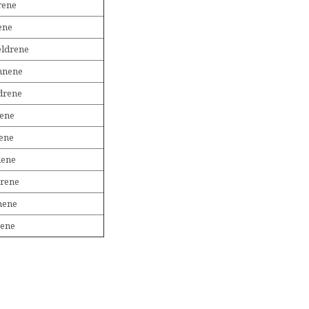
rene
ene
eldrene
nnene
rene
tene
ene
dene
trene
nene
gene