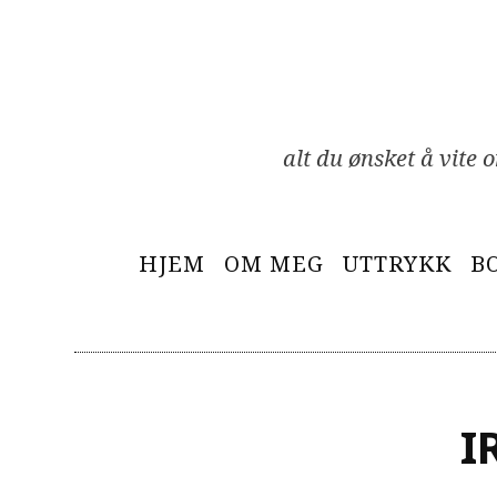
Skip
to
content
alt du ønsket å vite
Primary
HJEM
OM MEG
UTTRYKK
B
Menu
I