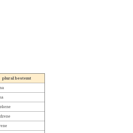
plural bestemt
na
na
økene
drene
rene