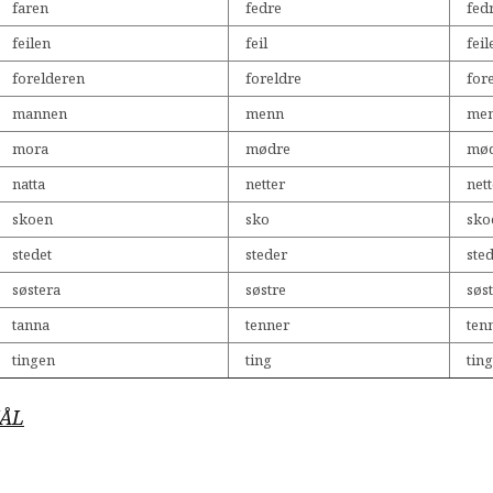
faren
fedre
fed
feilen
feil
feil
forelderen
foreldre
for
mannen
menn
me
mora
mødre
mød
natta
netter
net
skoen
sko
sko
stedet
steder
ste
søstera
søstre
søs
tanna
tenner
ten
tingen
ting
tin
ÅL