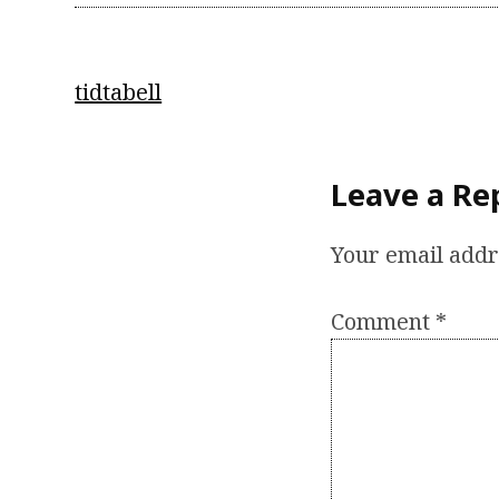
Post
tidtabell
navigation
Leave a Re
Your email addr
Comment
*