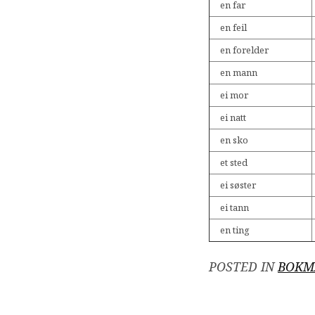
en far
en feil
en forelder
en mann
ei mor
ei natt
en sko
et sted
ei søster
ei tann
en ting
POSTED IN
BOKM