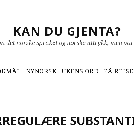
KAN DU GJENTA?
 om det norske språket og norske uttrykk, men var
OKMÅL
NYNORSK
UKENS ORD
PÅ REIS
RREGULÆRE SUBSTANT