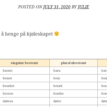
POSTED ON
JULY 31, 2020
BY
JULIE
l å henge på kjøleskapet
singular bestemt
plural ubestemt
barnet
barn
bar
beinet
bein
bei
besøket
besøk
bes
broren
brødre
brø
dattera
døtre
døt