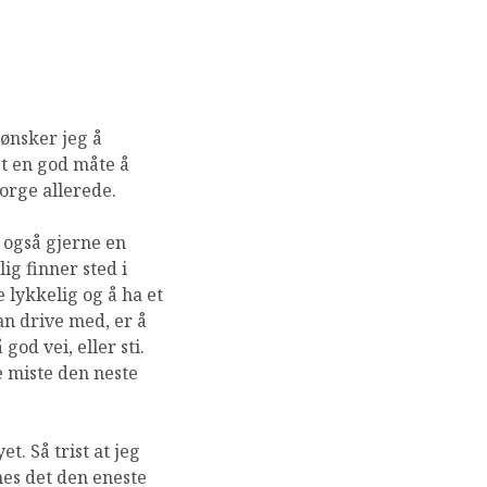
 ønsker jeg å
t en god måte å
orge allerede.
n også gjerne en
ig finner sted i
 lykkelig og å ha et
an drive med, er å
od vei, eller sti.
e miste den neste
t. Så trist at jeg
nnes det den eneste