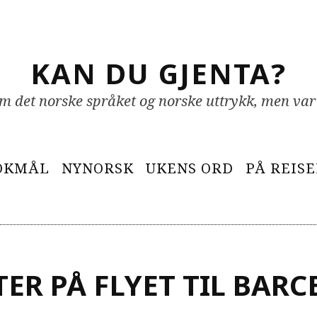
KAN DU GJENTA?
 om det norske språket og norske uttrykk, men var
OKMÅL
NYNORSK
UKENS ORD
PÅ REIS
ER PÅ FLYET TIL BAR