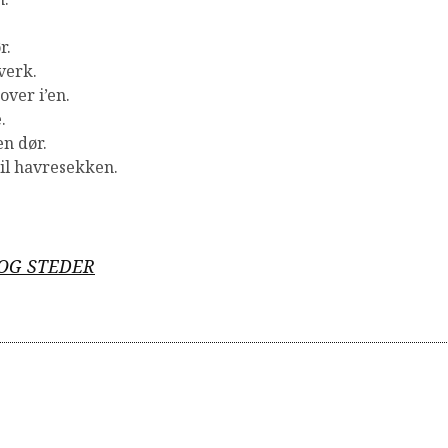
r.
verk.
ver i’en.
.
en dør.
il havresekken.
OG STEDER