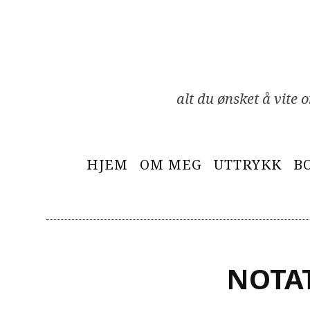
Skip
to
content
alt du ønsket å vite
Primary
HJEM
OM MEG
UTTRYKK
B
Menu
NOTAT