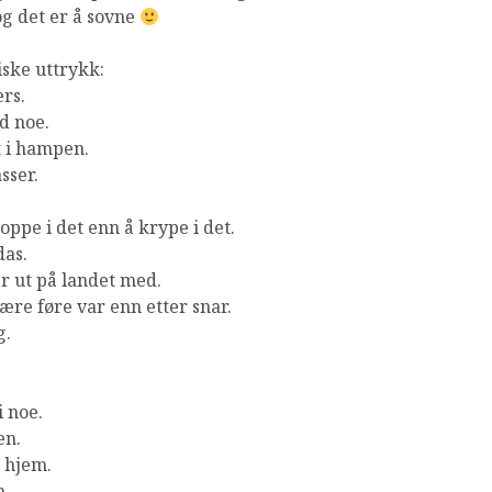
g det er å sovne
ske uttrykk:
ers.
d noe.
t i hampen.
sser.
oppe i det enn å krype i det.
das.
r ut på landet med.
ære føre var enn etter snar.
g.
i noe.
en.
 hjem.
n.