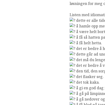
løsningen for meg o
Listen med idiomati
dette er alle tid
å hamle opp me
å være helt bor
å få så hatten pa
å få helt hetta.
det er bedre å h
dette går ad un
det må du lenge
det er bedre å v
den tid, den sor
det flasker seg.
det tok kaka.
å gi en god dag 
å gå på limpinn
å gå nedover og
å få blod på tan