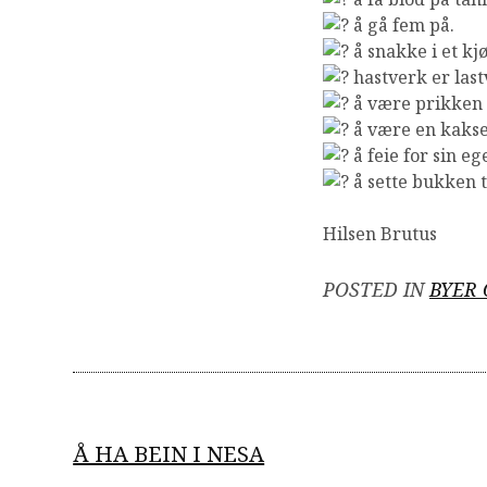
å gå fem på.
å snakke i et kjø
hastverk er last
å være prikken o
å være en kakse
å feie for sin eg
å sette bukken t
Hilsen Brutus
POSTED IN
BYER 
Post
Å HA BEIN I NESA