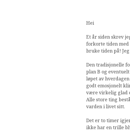
Hei
Et år siden skrev j
forkorte tiden med 
bruke tiden på! Je
Den tradisjonelle fo
plan B og eventuelt 
løpet av hverdagen 
godt emosjonelt kli
være virkelig glad o
Alle store ting bes
varden i livet sitt.
Det er to timer igje
ikke har en trille b