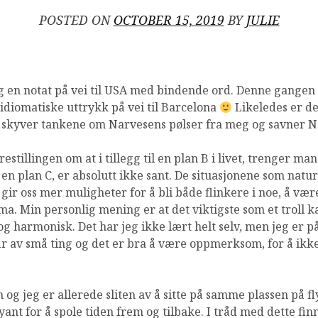
POSTED ON
OCTOBER 15, 2019
BY
JULIE
eg en notat på vei til USA med bindende ord. Denne gangen
idiomatiske uttrykk på vei til Barcelona
Likeledes er de
g skyver tankene om Narvesens pølser fra meg og savner N
restillingen om at i tillegg til en plan B i livet, trenger ma
en plan C, er absolutt ikke sant. De situasjonene som naturl
gir oss mer muligheter for å bli både flinkere i noe, å være
ma. Min personlig mening er at det viktigste som et troll k
g harmonisk. Det har jeg ikke lært helt selv, men jeg er på g
tår av små ting og det er bra å være oppmerksom, for å ikk
n og jeg er allerede sliten av å sitte på samme plassen på flye
lyant for å spole tiden frem og tilbake. I tråd med dette fi